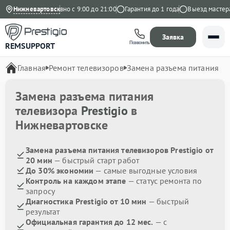
а Яндекс
Нижневартовск
Ежедневно с 9:00 до 21:00
Гарантия до 1 года
Выезд мастера 
Заявка
Позвонить
REMSUPPORT
Главная
Ремонт телевизоров
Замена разъема питания
Замена разъема питания
телевизора
Prestigio
в
Нижневартовске
Замена разъема питания телевизоров Prestigio от
20 мин
— быстрый старт работ
До 30% экономии
— самые выгодные условия
Контроль на каждом этапе
— статус ремонта по
запросу
Диагностика Prestigio от 10 мин
— быстрый
результат
Официальная гарантия до 12 мес.
— с