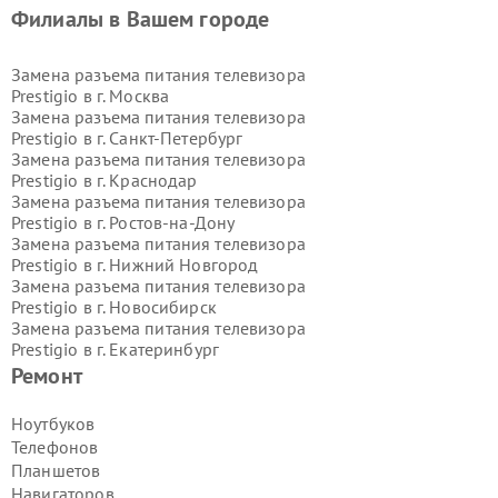
Филиалы в Вашем городе
Замена разъема питания телевизора
Prestigio в г.
Москва
Замена разъема питания телевизора
Prestigio в г.
Санкт-Петербург
Замена разъема питания телевизора
Prestigio в г.
Краснодар
Замена разъема питания телевизора
Prestigio в г.
Ростов-на-Дону
Замена разъема питания телевизора
Prestigio в г.
Нижний Новгород
Замена разъема питания телевизора
Prestigio в г.
Новосибирск
Замена разъема питания телевизора
Prestigio в г.
Екатеринбург
Замена разъема питания телевизора
Ремонт
Prestigio в г.
Казань
Замена разъема питания телевизора
Ноутбуков
Prestigio в г.
Воронеж
Телефонов
Замена разъема питания телевизора
Планшетов
Prestigio в г.
Волгоград
Навигаторов
Замена разъема питания телевизора