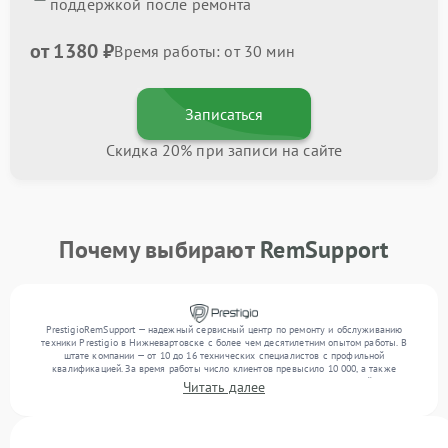
поддержкой после ремонта
от 1380 ₽
Время работы: от 30 мин
Записаться
Скидка 20% при записи на сайте
Почему выбирают
RemSupport
PrestigioRemSupport — надежный сервисный центр по ремонту и обслуживанию
техники Prestigio в Нижневартовске с более чем десятилетним опытом работы. В
штате компании — от 10 до 16 технических специалистов с профильной
квалификацией. За время работы число клиентов превысило 10 000, а также
выполнено выполнено более 12 000 ремонтов. Ежемесячно в сервисный центр
Читать далее
поступает свыше 300 единиц техники, включая , , . Мы устраняем поломки любой
сложности и обеспечиваем надежный результат благодаря использованию
современного оборудования.