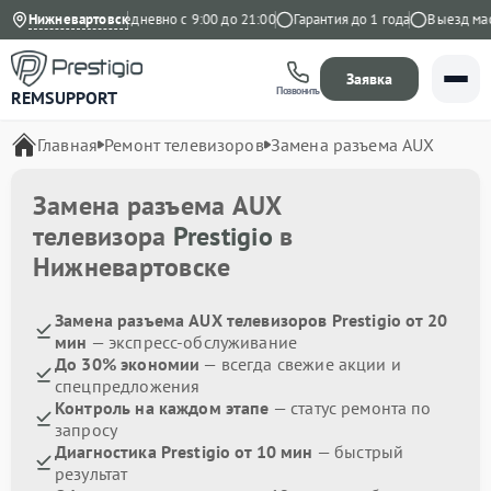
9 на Яндекс
Нижневартовск
Ежедневно с 9:00 до 21:00
Гарантия до 1 года
Выезд масте
Заявка
Позвонить
REMSUPPORT
Главная
Ремонт телевизоров
Замена разъема AUX
Замена разъема AUX
телевизора
Prestigio
в
Нижневартовске
Замена разъема AUX телевизоров Prestigio от 20
мин
— экспресс-обслуживание
До 30% экономии
— всегда свежие акции и
спецпредложения
Контроль на каждом этапе
— статус ремонта по
запросу
Диагностика Prestigio от 10 мин
— быстрый
результат