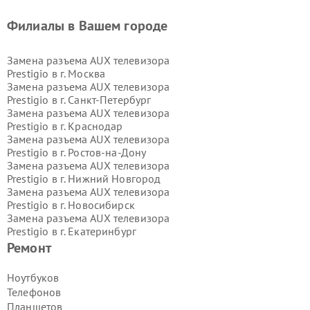
Филиалы в Вашем городе
Замена разъема AUX телевизора
Prestigio в г.
Москва
Замена разъема AUX телевизора
Prestigio в г.
Санкт-Петербург
Замена разъема AUX телевизора
Prestigio в г.
Краснодар
Замена разъема AUX телевизора
Prestigio в г.
Ростов-на-Дону
Замена разъема AUX телевизора
Prestigio в г.
Нижний Новгород
Замена разъема AUX телевизора
Prestigio в г.
Новосибирск
Замена разъема AUX телевизора
Prestigio в г.
Екатеринбург
Замена разъема AUX телевизора
Ремонт
Prestigio в г.
Казань
Замена разъема AUX телевизора
Ноутбуков
Prestigio в г.
Воронеж
Телефонов
Замена разъема AUX телевизора
Планшетов