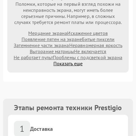
Поломки, которые на первый взгляд похожи на
неисправность экрана, могут иметь более
серьезные причины. Например, в сложных
случаях требуется ремонт платы или процессора.
Мерцание экрана
Искажение цветов
Появление пятен на экране
Битые пиксели
Затемнение части экрана
Неравномерная яркость
Выгорание матрицы
Не включается
Не работает пульт
Проблемы с подсветкой экрана
Показать еще
Этапы ремонта техники Prestigio
1
Доставка