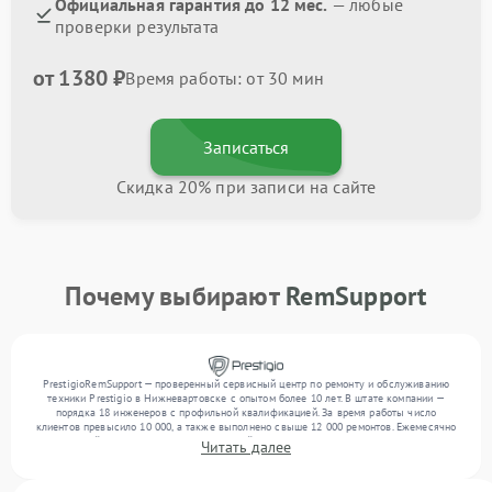
Официальная гарантия до 12 мес.
— любые
проверки результата
от 1380 ₽
Время работы: от 30 мин
Записаться
Скидка 20% при записи на сайте
Почему выбирают
RemSupport
PrestigioRemSupport — проверенный сервисный центр по ремонту и обслуживанию
техники Prestigio в Нижневартовске с опытом более 10 лет. В штате компании —
порядка 18 инженеров с профильной квалификацией. За время работы число
клиентов превысило 10 000, а также выполнено свыше 12 000 ремонтов. Ежемесячно
в сервисный центр поступает от 300 устройств, включая , , . Мы работаем с широким
Читать далее
спектром неисправностей и предлагаем стабильный уровень сервиса благодаря
отлаженным процессам ремонта.