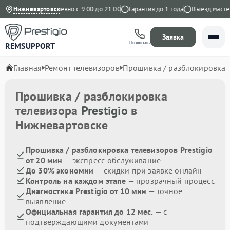
на Яндекс
Нижневартовск
Ежедневно с 9:00 до 21:00
Гарантия до 1 года
Выезд мастера
Заявка
Позвонить
REMSUPPORT
Главная
Ремонт телевизоров
Прошивка / разблокировка
Прошивка / разблокировка
телевизора
Prestigio
в
Нижневартовске
Прошивка / разблокировка телевизоров Prestigio
от 20 мин
— экспресс-обслуживание
До 30% экономии
— скидки при заявке онлайн
Контроль на каждом этапе
— прозрачный процесс
Диагностика Prestigio от 10 мин
— точное
выявление
Официальная гарантия до 12 мес.
— с
подтверждающими документами