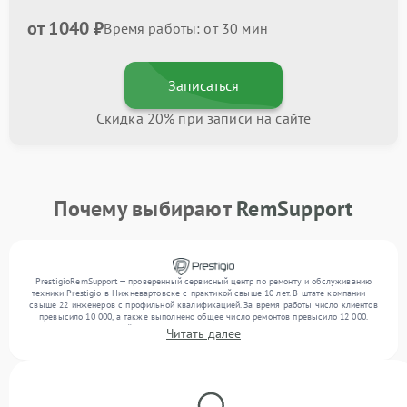
от 1040 ₽
Время работы: от 30 мин
Записаться
Скидка 20% при записи на сайте
Почему выбирают
RemSupport
PrestigioRemSupport — проверенный сервисный центр по ремонту и обслуживанию
техники Prestigio в Нижневартовске с практикой свыше 10 лет. В штате компании —
свыше 22 инженеров с профильной квалификацией. За время работы число клиентов
превысило 10 000, а также выполнено общее число ремонтов превысило 12 000.
Ежемесячно в сервисный центр поступает свыше 300 единиц техники, включая , , . Мы
Читать далее
выполняем ремонт различного уровня сложности и обеспечиваем надежный
результат благодаря использованию современного оборудования.