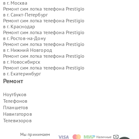
в г.
Москва
Ремонт сим лотка телефона Prestigio
в г.
Санкт-Петербург
Ремонт сим лотка телефона Prestigio
в г.
Краснодар
Ремонт сим лотка телефона Prestigio
в г.
Ростов-на-Дону
Ремонт сим лотка телефона Prestigio
в г.
Нижний Новгород
Ремонт сим лотка телефона Prestigio
в г.
Новосибирск
Ремонт сим лотка телефона Prestigio
в г.
Екатеринбург
Ремонт сим лотка телефона Prestigio
Ремонт
в г.
Казань
Ремонт сим лотка телефона Prestigio
Ноутбуков
в г.
Воронеж
Телефонов
Ремонт сим лотка телефона Prestigio
Планшетов
в г.
Волгоград
Навигаторов
Ремонт сим лотка телефона Prestigio
Телевизоров
в г.
Самара
Ремонт сим лотка телефона Prestigio
в г.
Пермь
Мы принимаем
Ремонт сим лотка телефона Prestigio