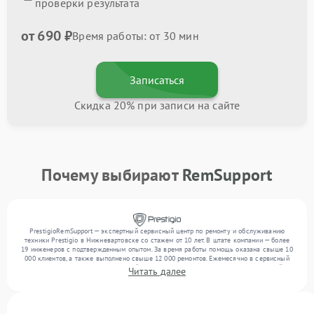
проверки результата
от 690 ₽
Время работы: от 30 мин
Записаться
Скидка 20% при записи на сайте
Почему выбирают
RemSupport
PrestigioRemSupport — экспертный сервисный центр по ремонту и обслуживанию
техники Prestigio в Нижневартовске со стажем от 10 лет. В штате компании — более
19 инженеров с подтвержденным опытом. За время работы помощь оказана свыше 10
000 клиентов, а также выполнено свыше 12 000 ремонтов. Ежемесячно в сервисный
центр поступает более 300 устройств, включая , , . Мы беремся за задачи любой
Читать далее
сложности и поддерживаем высокий стандарт качества благодаря отлаженным
процессам ремонта.