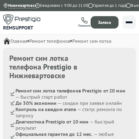
4.9 на Яндекс
Нижневартовск
Ежедневно с 9:00 до 21:00
Гарантия до 1 года
Выезд 
Заявка
Позвонить
REMSUPPORT
Главная
Ремонт телефонов
Ремонт сим лотка
Ремонт сим лотка
телефона
Prestigio
в
Нижневартовске
Ремонт сим лотка телефонов Prestigio от 20 мин
— быстрый старт работ
До 30% экономии
— скидки при заявке онлайн
Контроль на каждом этапе
— статус ремонта по
запросу
Диагностика Prestigio от 10 мин
— быстрый
результат
Официальная гарантия до 12 мес.
— любые