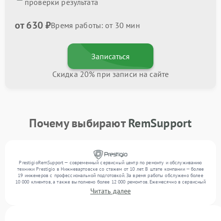
проверки результата
от 630 ₽
Время работы: от 30 мин
Записаться
Скидка 20% при записи на сайте
Почему выбирают
RemSupport
PrestigioRemSupport — современный сервисный центр по ремонту и обслуживанию
техники Prestigio в Нижневартовске со стажем от 10 лет. В штате компании — более
19 инженеров с профессиональной подготовкой. За время работы обслужено более
10 000 клиентов, а также выполнено более 12 000 ремонтов. Ежемесячно в сервисный
центр поступает свыше 300 единиц техники, включая , , . Мы устраняем поломки
Читать далее
любой сложности и гарантируем высокое качество обслуживания благодаря
использованию современного оборудования.