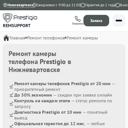
4.9 на Яндекс
Нижневартовск
Ежедневно с 9:00 до 21:00
Гарантия до 1 года
Выезд 
Заявка
Позвонить
REMSUPPORT
Главная
Ремонт телефонов
Ремонт камеры
Ремонт камеры
телефона
Prestigio
в
Нижневартовске
Ремонт камеры телефонов Prestigio от 20 мин
—
приоритетный ремонт
До 30% экономии
— скидки при заявке онлайн
Контроль на каждом этапе
— статус ремонта по
запросу
Диагностика Prestigio от 10 мин
— понятный
вывод
Официальная гарантия до 12 мес.
— любые