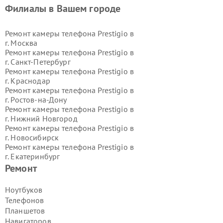
Филиалы в Вашем городе
Ремонт камеры телефона Prestigio в
г.
Москва
Ремонт камеры телефона Prestigio в
г.
Санкт-Петербург
Ремонт камеры телефона Prestigio в
г.
Краснодар
Ремонт камеры телефона Prestigio в
г.
Ростов-на-Дону
Ремонт камеры телефона Prestigio в
г.
Нижний Новгород
Ремонт камеры телефона Prestigio в
г.
Новосибирск
Ремонт камеры телефона Prestigio в
г.
Екатеринбург
Ремонт камеры телефона Prestigio в
Ремонт
г.
Казань
Ремонт камеры телефона Prestigio в
Ноутбуков
г.
Воронеж
Телефонов
Ремонт камеры телефона Prestigio в
Планшетов
г.
Волгоград
Навигаторов
Ремонт камеры телефона Prestigio в