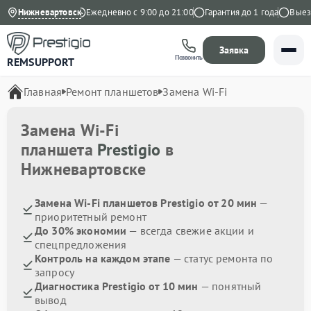
4.9 на Яндекс
Нижневартовск
Ежедневно с 9:00 до 21:00
Гарантия до 1 года
Выезд м
Заявка
Позвонить
REMSUPPORT
Главная
Ремонт планшетов
Замена Wi-Fi
Замена Wi-Fi
планшета
Prestigio
в
Нижневартовске
Замена Wi-Fi планшетов Prestigio от 20 мин
—
приоритетный ремонт
До 30% экономии
— всегда свежие акции и
спецпредложения
Контроль на каждом этапе
— статус ремонта по
запросу
Диагностика Prestigio от 10 мин
— понятный
вывод