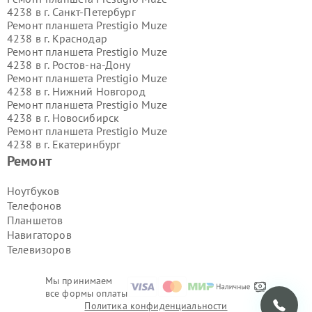
4238 в г.
Санкт-Петербург
Ремонт планшета Prestigio Muze
4238 в г.
Краснодар
Ремонт планшета Prestigio Muze
4238 в г.
Ростов-на-Дону
Ремонт планшета Prestigio Muze
4238 в г.
Нижний Новгород
Ремонт планшета Prestigio Muze
4238 в г.
Новосибирск
Ремонт планшета Prestigio Muze
4238 в г.
Екатеринбург
Ремонт планшета Prestigio Muze
Ремонт
4238 в г.
Казань
Ремонт планшета Prestigio Muze
Ноутбуков
4238 в г.
Воронеж
Телефонов
Ремонт планшета Prestigio Muze
Планшетов
4238 в г.
Волгоград
Навигаторов
Ремонт планшета Prestigio Muze
Телевизоров
4238 в г.
Самара
Ремонт планшета Prestigio Muze
4238 в г.
Пермь
Мы принимаем
Ремонт планшета Prestigio Muze
все формы оплаты
4238 в г.
Красноярск
Политика конфиденциальности