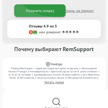
Получить скидку
Цены на ремонт
Отзывы 4.9 из 5
нам доверяют 🌟🌟🌟🌟🌟
Почему выбирают
RemSupport
PrestigioRemSupport — надежный сервисный центр по ремонту и обслуживанию
техники Prestigio в Нижневартовске с практикой свыше 10 лет. В штате компании —
от 10 до 16 мастеров с подтвержденным опытом. За время работы к нам обратились
более 10 000 клиентов, а также выполнено свыше 12 000 ремонтов. Ежемесячно в
сервисный центр поступает свыше 300 единиц техники, включая , , . Мы выполняем
Читать далее
ремонт различного уровня сложности и обеспечиваем надежный результат благодаря
опыту команды.