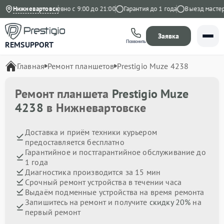
а Яндекс
Нижневартовск
Ежедневно с 9:00 до 21:00
Гарантия до 1 года
Выезд мастера 
Заявка
Позвонить
REMSUPPORT
Главная
Ремонт планшетов
Prestigio Muze 4238
Ремонт планшета
Prestigio Muze
4238
в Нижневартовске
Доставка и приём техники курьером
предоставляется бесплатно
Гарантийное и постгарантийное обслуживание до
1 года
Диагностика производится за 15 мин
Срочный ремонт устройства в течении часа
Выдаём подменные устройства на время ремонта
Запишитесь на ремонт и получите
скидку 20%
на
первый ремонт